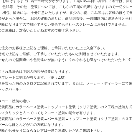
は、お届けするまでに若干の時間がかかります。工場の込み合い具合にて若干は、変
は、色肌等、その他、塗装については、こちらの工場の判断になりますので一切クレ
は、梱包、輸送には、十分注意いたしますが、多少の小傷、ごみ等はお客様のほうで
等があった場合は、上記の破損の通りに、商品到着後、一週間以内に運送会社と当
判断になりますので対応できない場合でも当社へのクレームはお受けできません。
のご連絡は、対応いたしかねますので御了承下さい。
ご注文のお客様は上記をご理解、ご承諾いただいた上ご入金下さい。
時点で上記をご理解、ご了承していただいたものと判断させていただきます。
ませんので型間違いや色間違いが無いようにくれぐれもお気をつけいただいた上ご
文される場合は下記の内容が必要になります。
体プレートに刻印が有ります。（例：ZJ3）
車を買った時のカタログに記載されています。または、メーカー・ディーラーにて
ラックパール）
３コート塗装の違い
塗装商品にカラーベース塗装→トップコート塗装（クリア塗装）の２工程の塗装方
やメタリックと入っていても２コート塗装の場合が有ります。
塗装商品にカラーベース塗装→パール塗装→トップコート塗装（クリア塗装）の３
パールはほとんどがこの方式になリます。
判断がお分かりにならない方は一度ご連絡いただきご確認下さい。