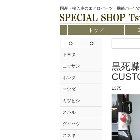
国産・輸入車のエアロパーツ・機能パーツ
トップ
トヨタ
黒死蝶
ニッサン
CUST
ホンダ
L375
マツダ
ミツビシ
スバル
ダイハツ
スズキ