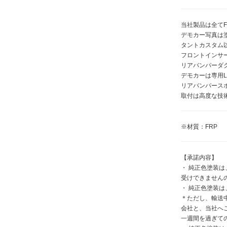
当社製品は全て
デモカー写真は
タントカスタム
フロントインサ
リアバンパーダ
デモカーは専用
リアバンパース
取付は高度な技
※材質：FRP
【承諾内容】
・ 純正色塗装
受けできません
・ 純正色塗装
＊ただし、輸送
会社と、当社へ
一週間を過ぎて