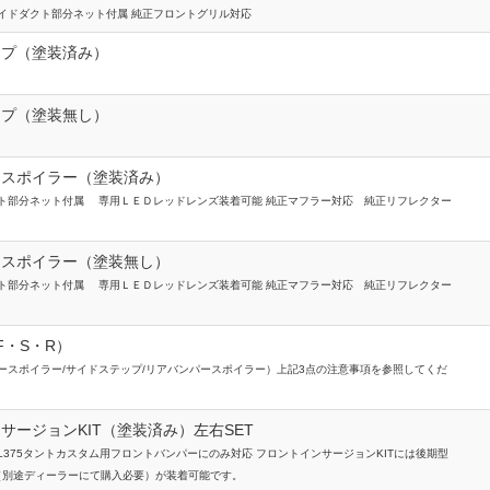
イドダクト部分ネット付属 純正フロントグリル対応
ップ（塗装済み）
ップ（塗装無し）
ースポイラー（塗装済み）
ト部分ネット付属 専用ＬＥＤレッドレンズ装着可能 純正マフラー対応 純正リフレクター
ースポイラー（塗装無し）
ト部分ネット付属 専用ＬＥＤレッドレンズ装着可能 純正マフラー対応 純正リフレクター
F・S・R）
ースポイラー/サイドステップ/リアバンパースポイラー）上記3点の注意事項を参照してくだ
サージョンKIT（塗装済み）左右SET
L375タントカスタム用フロントバンパーにのみ対応 フロントインサージョンKITには後期型
 （別途ディーラーにて購入必要）が装着可能です。