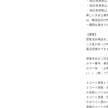
・ 純正色塗装
・ 純正色塗装
・ 純正色塗装
著しい大きな傷
は、輸送会社の
一週間を過ぎて
【重要】
塗装済み商品を
ご入金があった
返品交換ができ
塗装済みをご注
カラー番号：車
カラー名 ：お
い。）（例：ブ
２コート塗装と
２コート塗装：
※名前にパール
３コート塗装：
※ホワイト系の
塗装のコートの