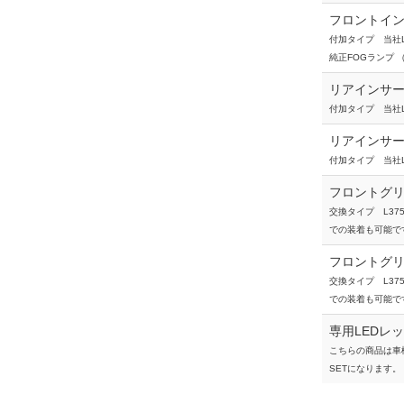
フロントイン
付加タイプ 当社
純正FOGランプ
リアインサー
付加タイプ 当社
リアインサー
付加タイプ 当社
フロントグ
交換タイプ L3
での装着も可能で
フロントグ
交換タイプ L3
での装着も可能で
専用LEDレ
こちらの商品は車
SETになります。