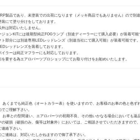
FRP製品であり、未塗装での出荷になります（メッキ商品でもありません）ので別
塗装にて塗り分けをしております。
以外は対応いたしません。
ージョンKITには後期型純正FOGランプ（別途ディーラーにて購入必要）が装着可能
クト部分には別途専用LEDレッドレンズ（別途当社にて購入可能）が装着可能です
LEDレッドレンズを装着しております。
ポイラーは純正マフラーにも対応しております。
術を要する為エアロパーツプロショップにてお取り付けをお勧めいたします。
は、あくまでも純正色（オートカラー表）を使いますので、お客様のお車の色と色ず
のでご理解下さい。
は、お車との型間違い、エアロパーツの初期不良、その他いかなる場合においても返
中の破損（破損のみ、傷等は対象外）においては、ご相談させていただきますので
ご連絡下さい。
のご連絡は、対応いたしかねますので御了承下さい。