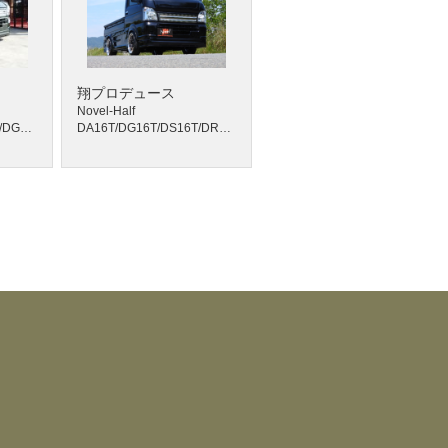
翔プロデュース
Novel-Half
DA16T/DS16T/DR16T/DG16T
DA16T/DG16T/DS16T/DR16T