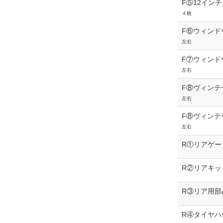
F⑤12イン
４枚
F⑥ウィンド
左右
F⑦ウィンド
左右
F⑧ヴィンテ
左右
F⑧ヴィンテ
左右
R①リアゲー
R②リアキッ
R③リア用部
R④タイヤハ