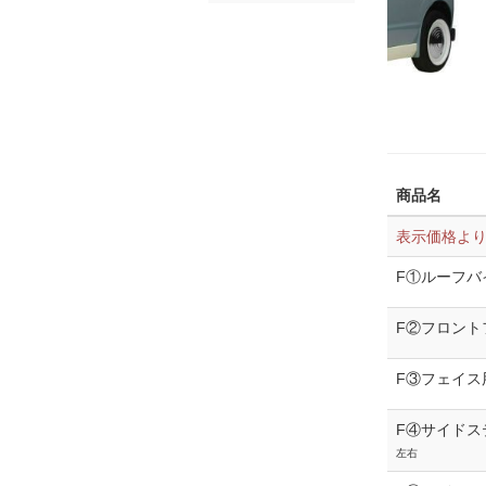
商品名
表示価格よ
F①ルーフバ
F②フロント
F③フェイス
F④サイドス
左右