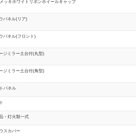
チメッキホワイトリボンホイールキャップ
ウパネル(リア)
ウパネル(フロント)
ージミラー土台付(丸型)
ージミラー土台付(角型)
トパネル
ト
品・灯火類一式
ウスカバー